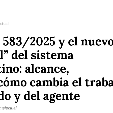
ctual
 583/2025 y el nuev
l” del sistema
ino: alcance,
cómo cambia el traba
do y del agente
telectual