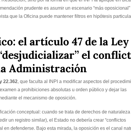
comendación prudente es asumir un escenario “más oposicional”
vista que la Oficina puede mantener filtros en hipótesis particu
o: el artículo 47 de la Ley
“desjudicializar” el conflic
la Administración
ey 22.362
, que faculta al INPI a modificar aspectos del procedim
el examen a prohibiciones absolutas u orden público y dejar las
os mediante el mecanismo de oposición.
ificación conceptual: cuando se trata de derechos de naturaleza
edir un registro similar), el Estado no debería crear “conflictos
s real en defenderse. Bajo esta mirada, la oposición es el canal nat