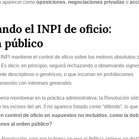
n a aparecer como
oposiciones
,
negociaciones privadas
o
acc
ndo el INPI de oficio:
n público
l INPI mantiene el control de oficio sobre los motivos absolutos 
o. Es decir, en principio, seguirá rechazando o observando signo
nte descriptivos o genéricos, o que incurran en prohibiciones
conexión con intereses generales.
pena monitorear en la práctica administrativa: la Resolución sólo
de los incisos del art. 3 no aparece listado como “diferido”, lo que
n control de oficio en supuestos no incluidos, como la dob
anos al orden público?
la Resolución, sino por la forma en que el INPI la aplique en di