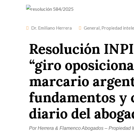
Dr. Emiliano Herrera
General
,
Propiedad intele
Resolución INPI
“giro oposiciona
marcario argent
fundamentos y 
diario del aboga
Por Herrera & Flamenco Abogados – Propiedad In