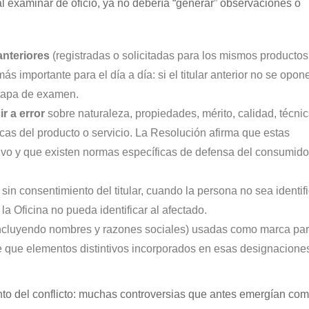
 al examinar de oficio, ya no debería “generar” observaciones o
anteriores
(registradas o solicitadas para los mismos productos
s importante para el día a día: si el titular anterior no se opone
etapa de examen.
ir a error
sobre naturaleza, propiedades, mérito, calidad, técni
ticas del producto o servicio. La Resolución afirma que estas
ctivo y que existen normas específicas de defensa del consumido
sin consentimiento del titular, cuando la persona no sea identif
 Oficina no pueda identificar al afectado.
ncluyendo nombres y razones sociales) usadas como marca pa
 de que elementos distintivos incorporados en esas designacione
o del conflicto: muchas controversias que antes emergían como