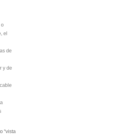
 o
, el
cas de
r y de
icable
ra
s
 “vista