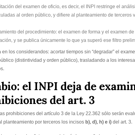
itación del examen de oficio, es decir, el INPI restringe el anális
culadas al orden público, y difiere al planteamiento de terceros 
namiento del procedimiento: el examen de forma y el examen de
ación, y se publica únicamente lo que ya superó ese filtro prelim
a en los considerandos: acortar tiempos sin “degradar” el exam
úblico (distintividad y orden público), trasladando a los interes
os.
mbio: el INPI deja de exami
ibiciones del art. 3
 prohibiciones del artículo 3 de la Ley 22.362 sólo serán eva
al planteamiento por terceros los incisos
b), d), h) e i)
del art. 3.