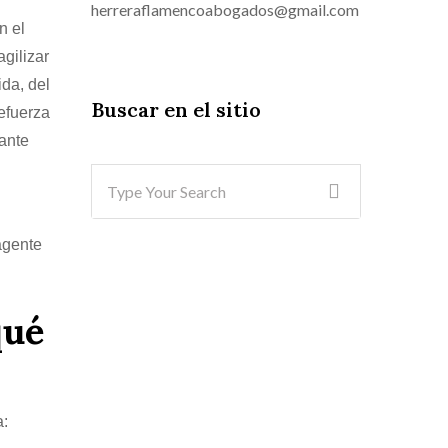
herreraflamencoabogados@gmail.com
n el
gilizar
ida, del
Buscar en el sitio
refuerza
iante
agente
qué
a: