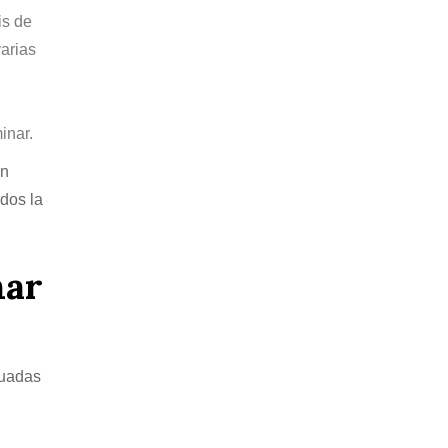
is de
varias
inar.
en
ados la
nar
luadas