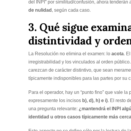
del INPI” por similitud/confusión, ahora tenderá
de nulidad
, según cada caso.
3. Qué sigue examina
distintividad y orde
La Resolución no elimina el examen: lo
acota
. E
irregistrabilidad y los vinculados al orden públic
carezcan de carácter distintivo, que sean merame
típicamente indisponibles para las partes por su 
Para el operador, hay un “punto fino” que vale la 
expresamente los incisos
b), d), h) e i)
. El resto 
una pregunta relevante:
¿mantendrá el INPI algú
identidad u otros casos típicamente más cerc
Este aspecto no se define sólo por la lectura de 