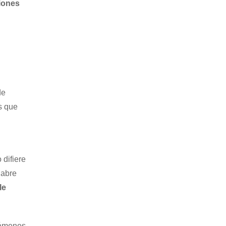
iones
de
s que
 difiere
 abre
le
ctámenes