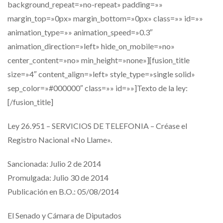
background_repeat=»no-repeat» padding=»»
margin_top=»0px» margin_bottom=»0px» class=»» id=»»
animation_type=»» animation_speed=»0.3″
animation_direction=»left» hide_on_mobile=»no»
center_content=»no» min_height=»none»][fusion_title
size=»4″ content_align=»left» style_type=»single solid»
sep_color=»#000000″ class=»» id=»»]Texto de la ley:
[/fusion_title]
Ley 26.951 – SERVICIOS DE TELEFONIA – Créase el
Registro Nacional «No Llame».
Sancionada: Julio 2 de 2014
Promulgada: Julio 30 de 2014
Publicación en B.O.: 05/08/2014
El Senado y Cámara de Diputados