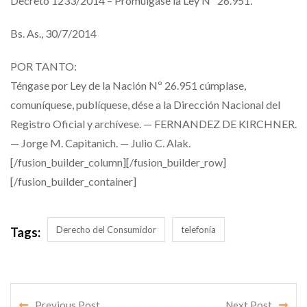
Decreto 1233/2014 – Promúlgase la Ley Nº 26.951.
Bs. As., 30/7/2014
POR TANTO:
Téngase por Ley de la Nación Nº 26.951 cúmplase,
comuníquese, publíquese, dése a la Dirección Nacional del
Registro Oficial y archívese. — FERNANDEZ DE KIRCHNER.
— Jorge M. Capitanich. — Julio C. Alak.
[/fusion_builder_column][/fusion_builder_row]
[/fusion_builder_container]
Derecho del Consumidor
telefonía
Tags:
Previous Post
Next Post